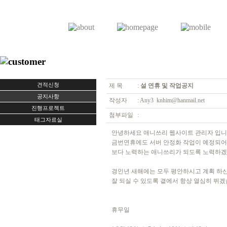
견적신청
제 목
:
설 연휴 및 작업공지
공지사항
작성자
: Any3 knhim@hanmail.net
진행프로젝트
첨부파일
:
태그자료실
안녕하세요 애니쓰리 웹사이트 관리자 입니
금번연휴에도 서버 안정화 작업이 예정되어
보다 노력하는 애니쓰리가 되도록 노력하겠
경인년 새해에는 모두 평안하시고 계획 하
잘 되실 수 있도록 곁에서 항상 열심히 뛰겠
휴무일